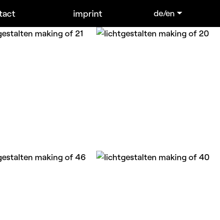
tact
imprint
de/en