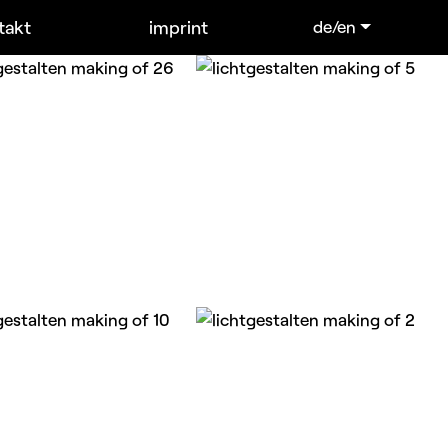
takt
imprint
de/en