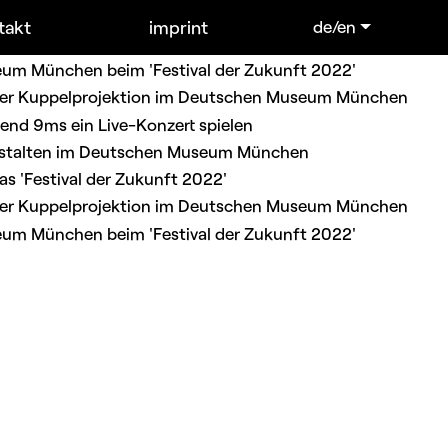
takt
imprint
de/en